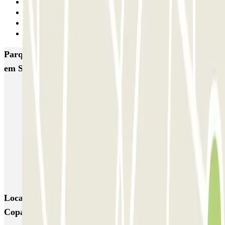
2
3
4
Seguinte
Parques de estacionamento com melhor classificação
em Santiago de Compostela
COPARK Plaza Roja
COPARK A Rosa
AENA Santiago de Compostela - Aeropuerto - General
Aparking Fly - P&R - Aeropuerto Santiago de Compostela
Lavacolla - Valet - Aeropuerto Santiago de Compostela
PARKIA Peregrino San Caetano Xunta Galicia
La Salle Copark
Locais e eventos interessantes próximos de La Salle
Copark