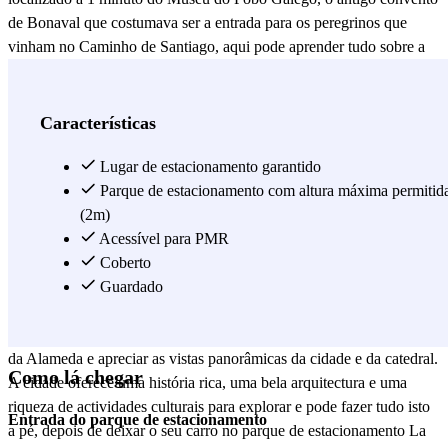
de Bonaval que costumava ser a entrada para os peregrinos que
vinham no Caminho de Santiago, aqui pode aprender tudo sobre a
cultura e tradições galegas. Logo atrás deste museu há um grande
parque tranquilo para passear e apreciar as vistas chamado Parque
de San Domingo de Bonaval. Em 6 minutos pode chegar ao
Características
mercado de alimentos. Um mercado tradicional onde pode descobrir
produtos frescos e locais. Aqui pode explorar as bancas de frutas,
Lugar de estacionamento garantido
legumes, marisco e produtos galegos, e mergulhar na atmosfera
Parque de estacionamento com altura máxima permitid
vibrante do mercado. Não perca um passeio pela cidade velha de
(2m)
Santiago, Património Mundial da UNESCO. Aqui pode explorar a
Acessível para PMR
majestosa Catedral de Santiago de Compostela, o destino final do
Coberto
famoso Caminho de Santiago. Também pode passear pelas ruas
Guardado
estreitas de paralelepípedos, apreciar a arquitectura medieval e visitar
praças e lojas encantadoras. Pode terminar o seu passeio no Parque
da Alameda e apreciar as vistas panorâmicas da cidade e da catedral.
Como lá chegar
A cidade oferece uma história rica, uma bela arquitectura e uma
riqueza de actividades culturais para explorar e pode fazer tudo isto
Entrada do parque de estacionamento
a pé, depois de deixar o seu carro no parque de estacionamento La