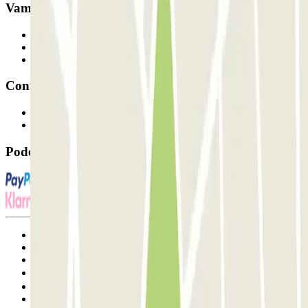
Vamos colaborar?
Profissionais
Fornecedor de estacionamento
Afiliados
Contacto
Contacte-nos
FAQ
Pode utilizar estes métodos de pagamento:
Termos de utilização e contratação
Condições de cancelamento
Política de cookies
Gerir cookies
Política de privacidade
Whistleblowing