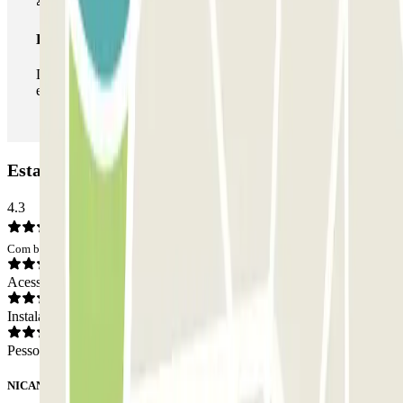
Passe ilimitado
Durante a sua estadia, pode entrar e sair do parque de
estacionamento as vezes que quiser.
Estacionamento La Salle Copark: Opiniões
4.3
Com base em 11 opiniões
Acesso
Instalações
Pessoal
NICANOR