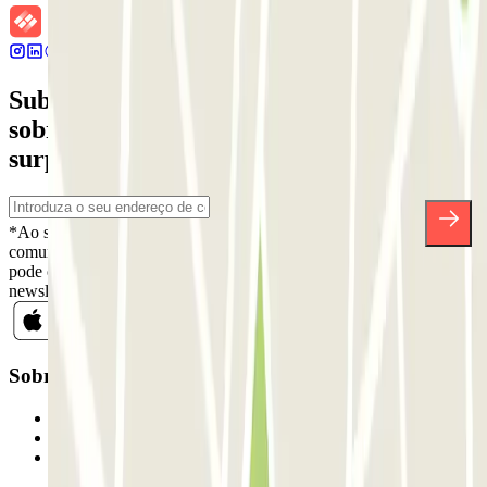
Subscreva a nossa newsletter e saiba mais
sobre descontos, sorteios e muitas outras
surpresas.
*Ao subscrever, aceita a nossa Política de Privacidade para receber
comunicações comerciais da Parclick. Sem qualquer obrigação,
pode cancelar a sua subscrição sempre que quiser na mesma
newsletter.
Sobre a Parclick
Quem somos
Como funciona
Os nossos parques de estacionamento