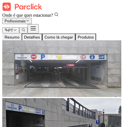
Onde é que quer estacionar?
Profissionais
PT
Resumo
Detalhes
Como lá chegar
Produtos