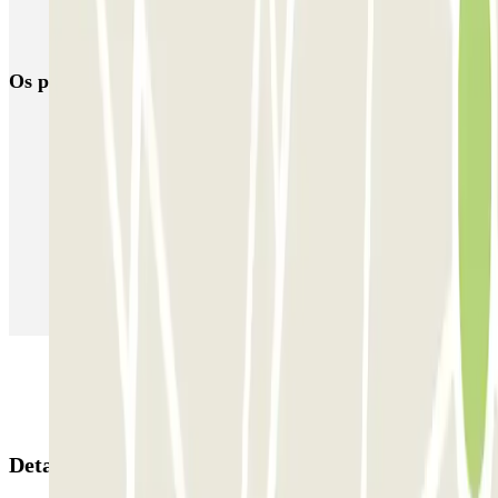
Reservar parque de estacionamento em Aeroporto de Santiago de
Compostela (SCQ)
Os parques de estacionamento
mais reservados
Estacionamento em Porto
Estacionamento em Lisboa
Estacionamento em Veneza
Estacionamento em Sevilha
Estacionamento em Madrid
Estacionamento em Aeroporto de Adolfo Suárez Madrid–Barajas
(MAD)
Detalhes da reserva