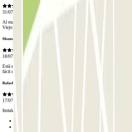
31/07/2026
Al margen de las valoraciones, me gustó la proximidad al Casco
Viejo de Santiago, a unos 10' a pie aproximadamente.
Montserrat
18/07/2026
Està en una calle de fácil acceso y cerca del centro histórico pero es
fácil de entrar y salir de la ciudad, las plazas son grandes
Rafael
17/07/2026
Instalaciones perfectas, buen trato
Anterior
1