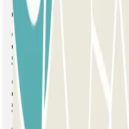
Produtos Parclick
Passe simples
Durante a sua estadia, só poderá entrar e sair do parque de
estacionamento uma vez.
Passe multiestacionamento
Durante a sua estadia, pode utilizar toda a rede de parques
de estacionamento deste operador disponível em Parclick.