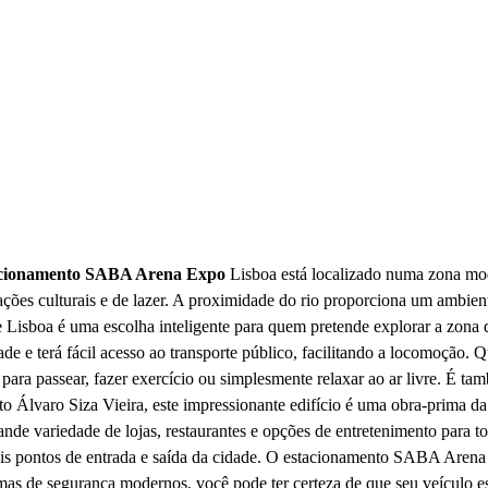
acionamento SABA Arena Expo
Lisboa está localizado numa zona mode
ões culturais e de lazer. A proximidade do rio proporciona um ambiente 
isboa é uma escolha inteligente para quem pretende explorar a zona da
de e terá fácil acesso ao transporte público, facilitando a locomoção. 
 para passear, fazer exercício ou simplesmente relaxar ao ar livre. É
 Álvaro Siza Vieira, este impressionante edifício é uma obra-prima da 
ariedade de lojas, restaurantes e opções de entretenimento para todas
is pontos de entrada e saída da cidade. O estacionamento SABA Arena 
temas de segurança modernos, você pode ter certeza de que seu veículo 