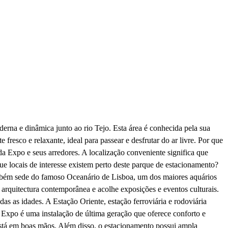
rna e dinâmica junto ao rio Tejo. Esta área é conhecida pela sua
fresco e relaxante, ideal para passear e desfrutar do ar livre. Por que
 Expo e seus arredores. A localização conveniente significa que
Que locais de interesse existem perto deste parque de estacionamento?
 também sede do famoso Oceanário de Lisboa, um dos maiores aquários
arquitectura contemporânea e acolhe exposições e eventos culturais.
 as idades. A Estação Oriente, estação ferroviária e rodoviária
Expo é uma instalação de última geração que oferece conforto e
está em boas mãos. Além disso, o estacionamento possui ampla