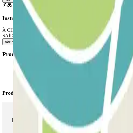
Instruções
À CHEGADA: chamar o intercomunicador da barreira e fornecer o
SAÍDA ILIMITADAS: siga as mesmas instruções de entrada e saída.
Ver mais
Produtos disponíveis
Produtos Parclick
Produtos Parclick