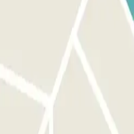
 a barreira não se abrir. SE O SEU PASSE PERMITIR A ENTRADA E