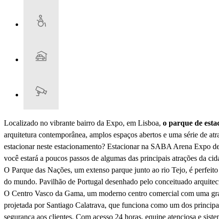
Localizado no vibrante bairro da Expo, em Lisboa,
o parque de est
arquitetura contemporânea, amplos espaços abertos e uma série de atraç
estacionar neste estacionamento? Estacionar na SABA Arena Expo de L
você estará a poucos passos de algumas das principais atrações da cida
O Parque das Nações, um extenso parque junto ao rio Tejo, é perfeito
do mundo. Pavilhão de Portugal desenhado pelo conceituado arquitecto
O Centro Vasco da Gama, um moderno centro comercial com uma grande v
projetada por Santiago Calatrava, que funciona como um dos principa
segurança aos clientes. Com acesso 24 horas, equipe atenciosa e sis