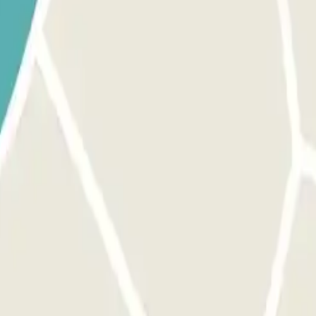
s dados da sua reserva. À PARTIDA: chamar o intercomunicador se