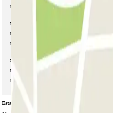
Durante a sua estadia, só poderá entrar e sair do parque de esta
Passe multiestacionamento
Durante a sua estadia, pode utilizar toda a rede de parques de e
Passe ilimitado
Durante a sua estadia, pode entrar e sair do parque de estaciona
Estacionamento SABA Estación Santiago de Compo