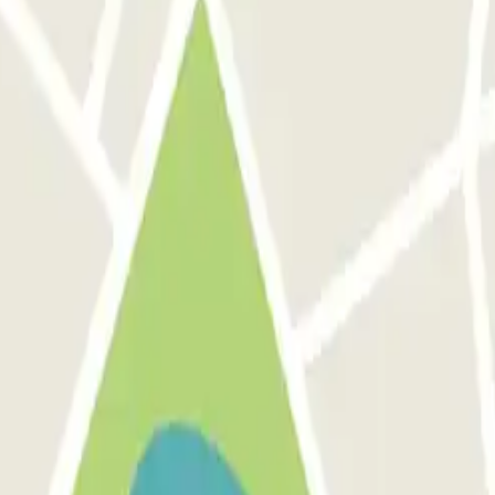
 Santiago de Compostela
a - Aeropuerto - General
Aparking Fly - P&R - Aeropuerto Santiago de Com
ón Santiago de Compostela
postela (SCQ)