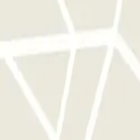
cionamento uma vez.
stacionamento deste operador disponível em Parclick.
mento as vezes que quiser.
stela: Opiniões