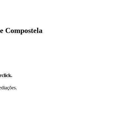
de Compostela
click.
ediações.