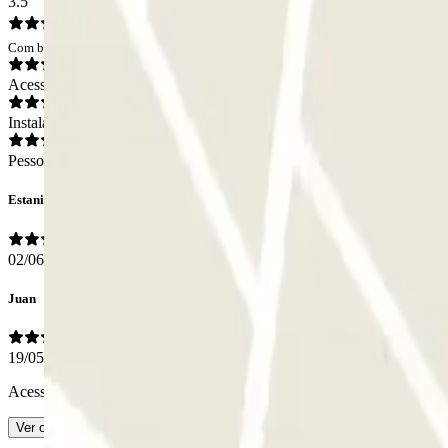
3.5
Com base em 10 opiniões
Acesso
Instalações
Pessoal
Estanislao
02/06/2026
Juan
19/05/2026
Acesso e saída fáceis em vias de grande tráfego.
- Traduzido com IA
Ver original