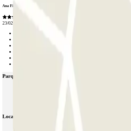
Ana Filipa
23/02/2026
Anterior
1
2
3
4
Seguinte
Parques de estacionamento com melhor classificação em
COPARK Plaza Roja
COPARK A Rosa
AENA Santiago de Compostel
PARKIA Peregrino San Caetano Xunta Galicia
La Salle Copark
Locais e eventos interessantes próximos de SABA Estaci
Reservar parque de estacionamento em Aeroporto de Santiago de Com