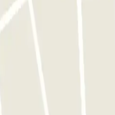
postela
Lavacolla - Valet - Aeropuerto Santiago de Compostela