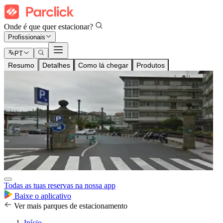
Onde é que quer estacionar?
Profissionais
PT
Resumo
Detalhes
Como lá chegar
Produtos
Todas as tuas reservas na nossa app
Baixe o aplicativo
Ver mais parques de estacionamento
Início